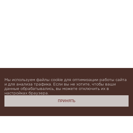
Мы используем файлы cookie для оптимизации работы сайта
и для анализа трафика. Если вы не хотите, чтобы ваши
данные обрабатывались, вы можете отключить их в
настройках браузера.
ПРИНЯТЬ
Подпишитесь, чтобы быть в курсе новинок и получать