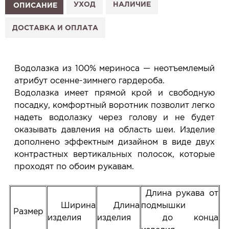
1. Выберите изделие на сайте.
УХОД
НАЛИЧИЕ
ОПИСАНИЕ
2. Нажмите «Заказать примерку» и выберите салон.
3. Заполните форму и отправьте заявку.
ДОСТАВКА И ОПЛАТА
4. Мы свяжемся с Вами, подтвердим заказ и
сообщим, когда изделие будет готово к примерке.
Услуга бесплатная и ни к чему не обязывает: Вы
Водолазка из 100% мериноса — неотъемлемый
примеряете в салоне и уже на месте решаете,
атрибут осенне-зимнего гардероба.
покупать или нет.
Водолазка имеет прямой крой и свободную
Планируйте визит в удобное для Вас время -
посадку, комфортный воротник позволит легко
резерв действует 5 дней.
надеть водолазку через голову и не будет
оказывать давления на область шеи. Изделие
дополнено эффектным дизайном в виде двух
контрастных вертикальных полосок, которые
проходят по обоим рукавам.
Длина рукава от
Ширина
Длина
подмышки
Размер
изделия
изделия
до конца