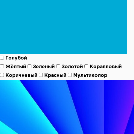
Голубой
Жёлтый
Зеленый
Золотой
Коралловый
Коричневый
Красный
Мультиколор