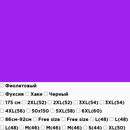
Фиолетовый
Фуксия
Хаки
Черный
175 см
2XL(52)
2XL(52)
3XL(54)
3XL(54)
4XL(56)
50х150
5XL(58)
6XL(60)
86см-92см
Free size
Free size
L(48)
L(48)
L(48)
M(46)
M(46)
M(46)
S(44)
XL(50)