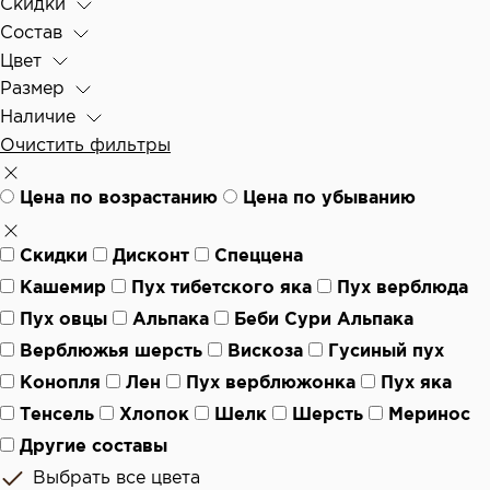
Скидки
Состав
Цвет
Размер
Наличие
Очистить фильтры
Цена по возрастанию
Цена по убыванию
Скидки
Дисконт
Спеццена
Кашемир
Пух тибетского яка
Пух верблюда
Пух овцы
Альпака
Беби Сури Альпака
Верблюжья шерсть
Вискоза
Гусиный пух
Конопля
Лен
Пух верблюжонка
Пух яка
Тенсель
Хлопок
Шелк
Шерсть
Меринос
Другие составы
Выбрать все цвета