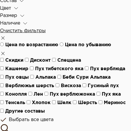
Состав
Цвет
Размер
Наличие
Очистить фильтры
Цена по возрастанию
Цена по убыванию
Скидки
Дисконт
Спеццена
Кашемир
Пух тибетского яка
Пух верблюда
Пух овцы
Альпака
Беби Сури Альпака
Верблюжья шерсть
Вискоза
Гусиный пух
Конопля
Лен
Пух верблюжонка
Пух яка
Тенсель
Хлопок
Шелк
Шерсть
Меринос
Другие составы
Выбрать все цвета