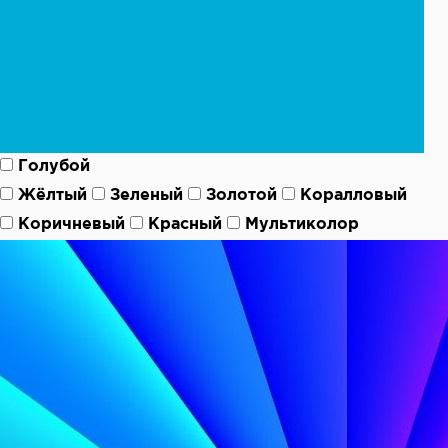
Голубой
Жёлтый
Зеленый
Золотой
Коралловый
Коричневый
Красный
Мультиколор