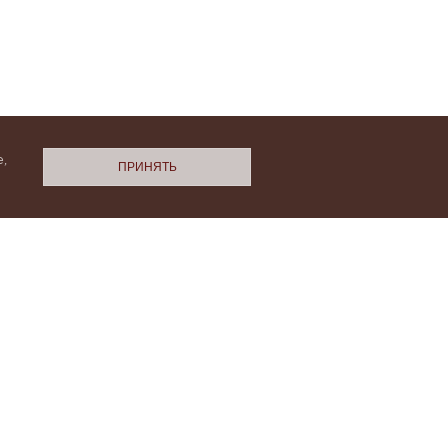
,
ПРИНЯТЬ
N.Cashmere
ми
Политики конфиденциальности