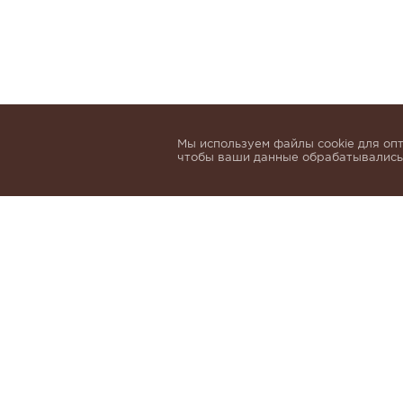
Мы используем файлы cookie для опт
чтобы ваши данные обрабатывались,
Подпишитесь, чтобы быть в курсе нов
email
Я даю согласие на обработку 