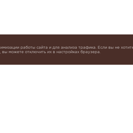
имизации работы сайта и для анализа трафика. Если вы не хотите
 вы можете отключить их в настройках браузера.
инок и получать индивидуальные предложения от KHA
моих персональных данных в соответствии с условия