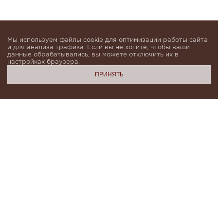
Мы используем файлы cookie для оптимизации работы сайта
и для анализа трафика. Если вы не хотите, чтобы ваши
данные обрабатывались, вы можете отключить их в
настройках браузера.
ПРИНЯТЬ
Подпишитесь, чтобы быть в курсе новинок и получать
индивидуальные предложения от KHAN.Cashmere
email
Я даю согласие на обработку моих