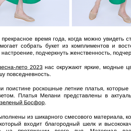
о прекрасное время года, когда можно увидеть 
могает собрать букет из комплиментов и вост
 настроение, подчеркнуть женственность, подчер
весна-лето 2023
нас окружают яркие, модные цв
шу повседневность.
и поистине роскошные летние платья, которые
етом. Платья Мелани представлены в актуал
зеленый Босфор
.
ыполнены из шикарного смесового материала, к
 который входит благородный шелк и высокока
о на протяжении всего дня. Материал да