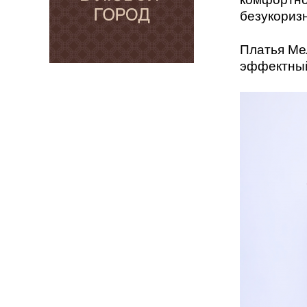
безукоризн
Платья Ме
эффектный