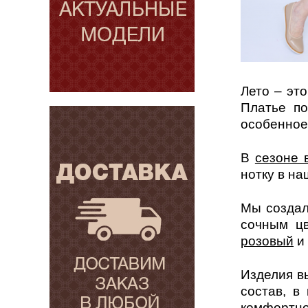
Лето – эт
Платье по
особенное
В
сезоне 
нотку в на
Мы создал
сочным цв
розовый
и
Изделия в
состав, в
комфортн