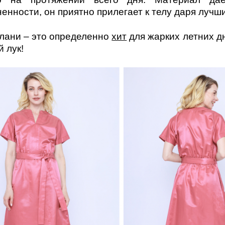
енности, он приятно прилегает к телу даря лучш
лани – это определенно
хит
для жарких летних дн
 лук!