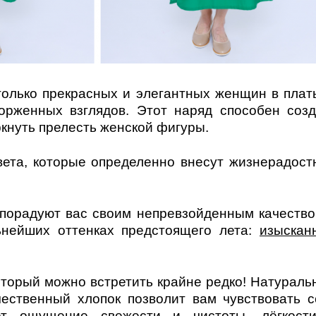
столько прекрасных и элегантных женщин в плат
орженных взглядов. Этот наряд способен созд
кнуть прелесть женской фигуры.
ета, которые определенно внесут жизнерадост
 порадуют вас своим непревзойденным качество
ьнейших оттенках предстоящего лета:
изыскан
оторый можно встретить крайне редко! Натураль
чественный хлопок позволит вам чувствовать с
ет ощущение свежести и чистоты, лёгкост