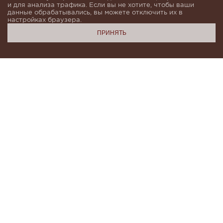
и для анализа трафика. Если вы не хотите, чтобы ваши
данные обрабатывались, вы можете отключить их в
настройках браузера.
ПРИНЯТЬ
Подпишитесь, чтобы быть в курсе новинок и получать
индивидуальные предложения от KHAN.Cashmere
email
Я даю согласие на обработку моих
персональных данных в соответствии с
условиями
Политики конфиденциальности
и
Политики обработки персональных данных
.