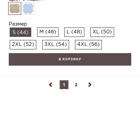
Размер
M (46)
L (48)
XL (50)
S (44)
2XL (52)
3XL (54)
4XL (56)
В КОРЗИНУ
1
2