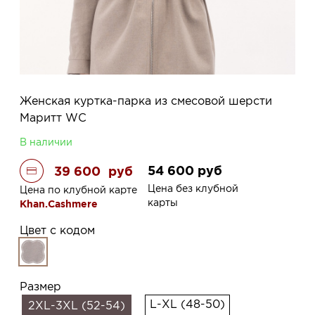
Женская куртка-парка из смесовой шерсти
Маритт WC
В наличии
54 600
руб
39 600
руб
Цена без клубной
Цена по клубной карте
карты
Khan.Cashmere
Цвет с кодом
Размер
L-XL (48-50)
2XL-3XL (52-54)