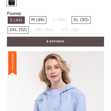
Размер
M (46)
L (48)
XL (50)
S (44)
2XL (52)
3XL (54)
4XL (56)
В КОРЗИНУ