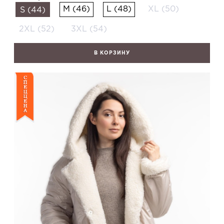
M (46)
L (48)
XL (50)
S (44)
2XL (52)
3XL (54)
В КОРЗИНУ