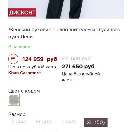
Женский пуховик с наполнителем из гусиного
пуха Дени
В наличии
271 650
руб
124 959
руб
271 650
руб
Цена по клубной карте
Khan.Cashmere
Цена без клубной
карты
Цвет с кодом
Размер
S (44)
M (46)
L (48)
XL (50)