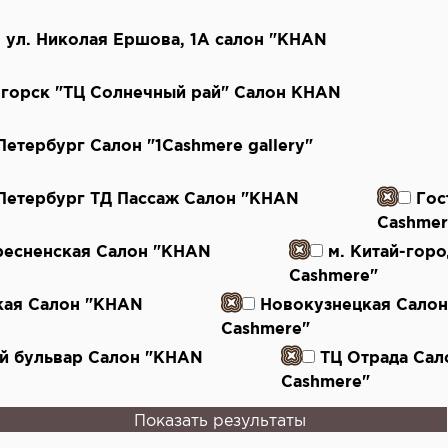
ь, ул. Николая Ершова, 1А салон "KHAN
огорск "ТЦ Солнечный рай" Салон KHAN
-Петербург Салон "1Cashmere gallery"
-Петербург ТД Пассаж Салон "KHAN
Гос
Cashmer
ресненская Салон "KHAN
м. Китай-гор
Cashmere"
кая Салон "KHAN
Новокузнецкая Сало
Cashmere"
й бульвар Салон "KHAN
ТЦ Отрада Са
Cashmere"
Показать результаты