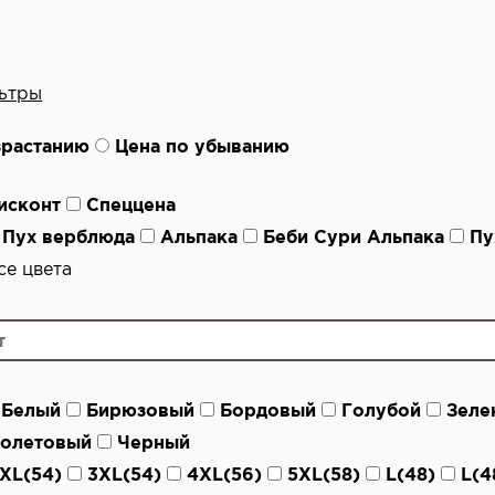
ьтры
зрастанию
Цена по убыванию
исконт
Спеццена
Пух верблюда
Альпака
Беби Сури Альпака
Пу
е цвета
Белый
Бирюзовый
Бордовый
Голубой
Зеле
олетовый
Черный
XL(54)
3XL(54)
4XL(56)
5XL(58)
L(48)
L(4