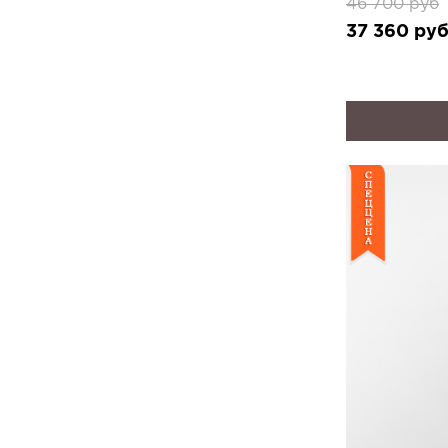
46 700
руб
37 360
ру