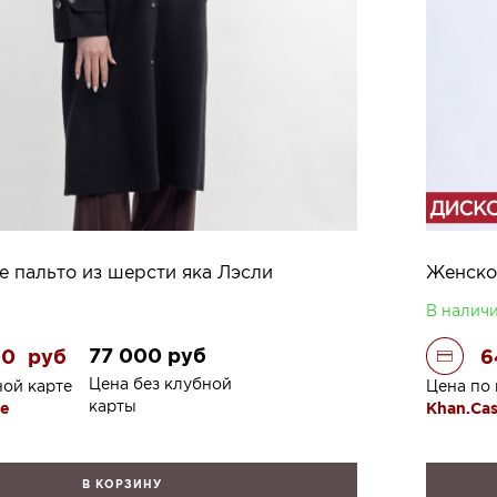
 пальто из шерсти яка Лэсли
В налич
77 000
руб
00
руб
6
Цена без клубной
ной карте
Цена по 
карты
re
Khan.Ca
В КОРЗИНУ