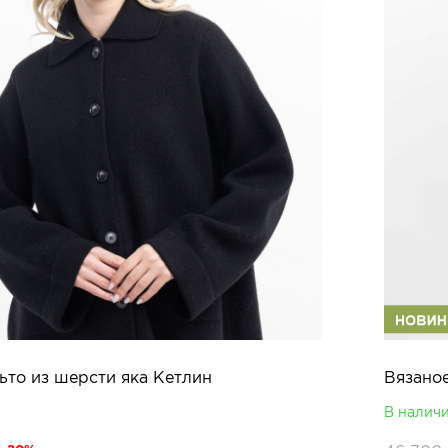
ьто из шерсти яка Кетлин
Вязаное
В налич