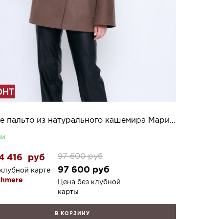
Женское пальто из натурального кашемира Мариса 2К
ии
97 600
руб
4 416
руб
97 600
руб
клубной карте
shmere
Цена без клубной
карты
В КОРЗИНУ