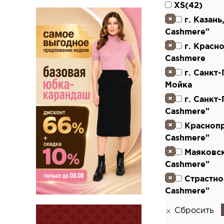
XS(42)
г. Казан
Cashmere"
г. Красн
Cashmere
г. Санкт
Мойка
г. Санкт
Cashmere"
Красноп
Cashmere"
Маяковс
Cashmere"
Страстно
Cashmere"
Сбросить