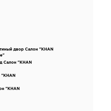
тиный двор Салон "KHAN
e"
од Салон "KHAN
н "KHAN
лон "KHAN