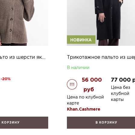
Вязаное пальто из шерсти яка Кетлин
В наличии
-20%
56 000
77 000
б
Цена без
руб
клубной
Цена по клубной
карты
карте
Khan.Cashmere
В КОРЗИНУ
В КОРЗИНУ