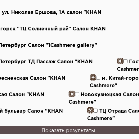
ь, ул. Николая Ершова, 1А салон "KHAN
огорск "ТЦ Солнечный рай" Салон KHAN
-Петербург Салон "1Cashmere gallery"
-Петербург ТД Пассаж Салон "KHAN
Гос
Cashmer
ресненская Салон "KHAN
м. Китай-гор
Cashmere"
кая Салон "KHAN
Новокузнецкая Сало
Cashmere"
й бульвар Салон "KHAN
ТЦ Отрада Са
Cashmere"
Показать результаты