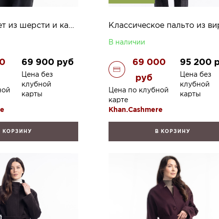
Пальто-жакет из шерсти и кашемира Лионелла
В наличии
50
69 900
руб
69 000
95 200
Цена без
Цена без
руб
клубной
клубной
ной
Цена по клубной
карты
карты
карте
re
Khan.Cashmere
В КОРЗИНУ
В КОРЗИНУ