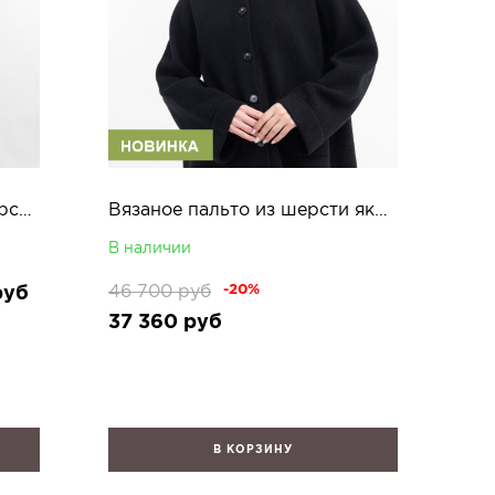
Трикотажное пальто из шерсти яка Лэсли
Вязаное пальто из шерсти яка Кетлин
В наличии
46 700
руб
руб
-20%
37 360
руб
В КОРЗИНУ