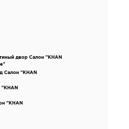
тиный двор Салон "KHAN
e"
од Салон "KHAN
н "KHAN
лон "KHAN