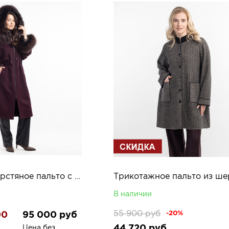
Женское шерстяное пальто с мехом енота Кассиэль
В наличии
55 900
руб
00
95 000
руб
-20%
44 720
руб
Цена без