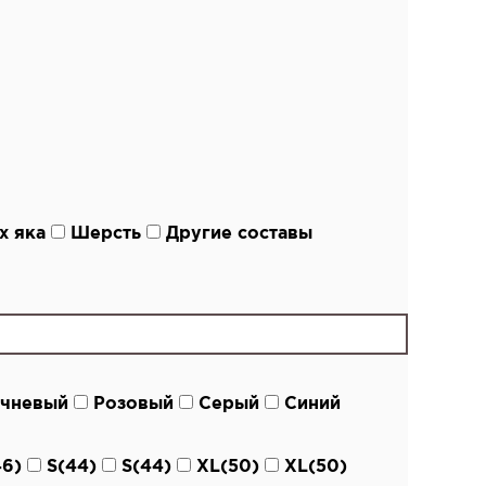
х яка
Шерсть
Другие составы
чневый
Розовый
Серый
Синий
6)
S(44)
S(44)
XL(50)
XL(50)