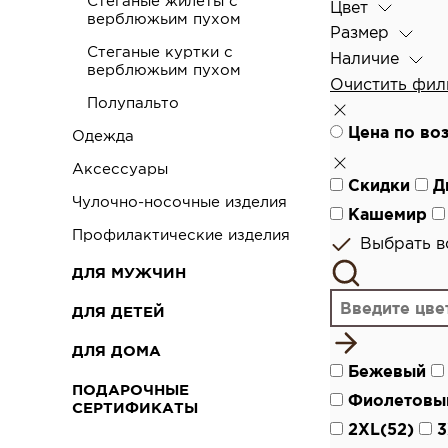
Стеганые жилеты с
Цвет
верблюжьим пухом
Размер
Стеганые куртки с
Наличие
верблюжьим пухом
Очистить фил
Полупальто
Цена по во
Одежда
Аксессуары
Скидки
Д
Чулочно-носочные изделия
Кашемир
Профилактические изделия
Выбрать вс
ДЛЯ МУЖЧИН
ДЛЯ ДЕТЕЙ
ДЛЯ ДОМА
Бежевый
ПОДАРОЧНЫЕ
Фиолетовы
СЕРТИФИКАТЫ
2XL(52)
3