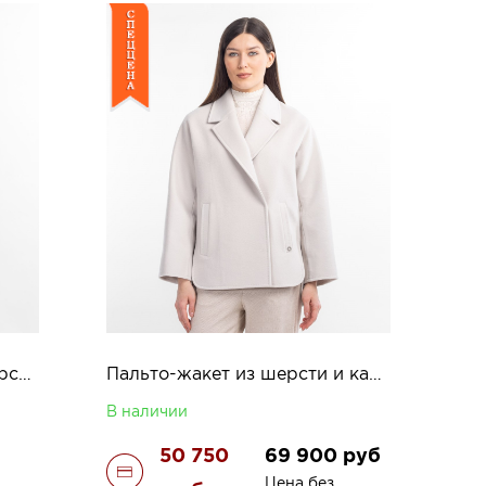
Трикотажное пальто из шерсти яка Мэрил
Пальто-жакет из шерсти и кашемира Лионелла
В наличии
50 750
69 900
руб
Цена без