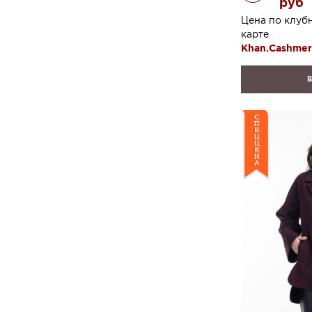
руб
Цена по клуб
карте
Khan.Cashme