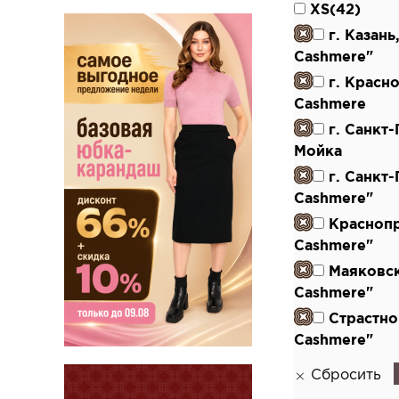
XS(42)
г. Казан
Cashmere"
г. Красн
Cashmere
г. Санкт
Мойка
г. Санкт
Cashmere"
Красноп
Cashmere"
Маяковс
Cashmere"
Страстно
Cashmere"
Сбросить