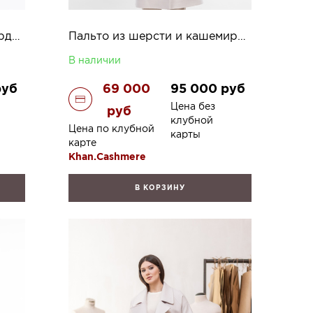
Классическое пальто из вирджинской шерсти и ангоры Стелла
Пальто из шерсти и кашемира Эллиса
В наличии
руб
69 000
95 000
руб
Цена без
руб
клубной
Цена по клубной
карты
карте
Khan.Cashmere
В КОРЗИНУ