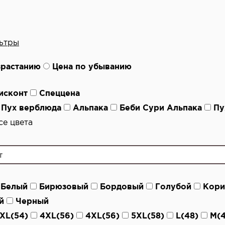
ьтры
зрастанию
Цена по убыванию
исконт
Спеццена
Пух верблюда
Альпака
Беби Сури Альпака
Пу
е цвета
Белый
Бирюзовый
Бордовый
Голубой
Кори
й
Черный
XL(54)
4XL(56)
4XL(56)
5XL(58)
L(48)
M(4