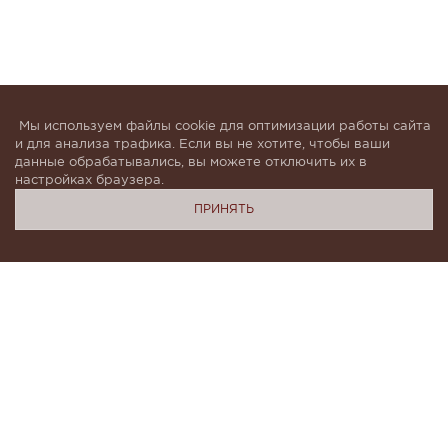
Мы используем файлы cookie для оптимизации работы сайта
и для анализа трафика. Если вы не хотите, чтобы ваши
данные обрабатывались, вы можете отключить их в
настройках браузера.
ПРИНЯТЬ
Подпишитесь, чтобы быть в курсе новинок и получать
индивидуальные предложения от KHAN.Cashmere
Я даю согласие на обработку моих
персональных данных в соответствии с
условиями
Политики конфиденциальности
и