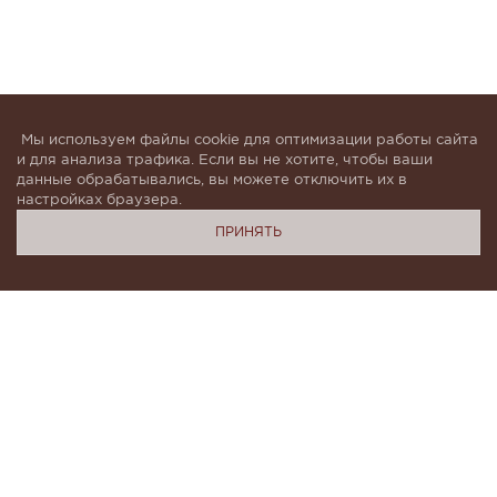
Мы используем файлы cookie для оптимизации работы сайта
и для анализа трафика. Если вы не хотите, чтобы ваши
данные обрабатывались, вы можете отключить их в
настройках браузера.
ПРИНЯТЬ
Подпишитесь, чтобы быть в курсе новинок и получать
индивидуальные предложения от KHAN.Cashmere
Я даю согласие на обработку моих
персональных данных в соответствии с
условиями
Политики конфиденциальности
и