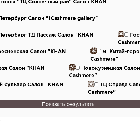
огорск "ТЦ Солнечный рай" Салон KHAN
-Петербург Салон "1Cashmere gallery"
-Петербург ТД Пассаж Салон "KHAN
Гос
Cashmer
ресненская Салон "KHAN
м. Китай-гор
Cashmere"
кая Салон "KHAN
Новокузнецкая Сало
Cashmere"
й бульвар Салон "KHAN
ТЦ Отрада Са
Cashmere"
Показать результаты
А