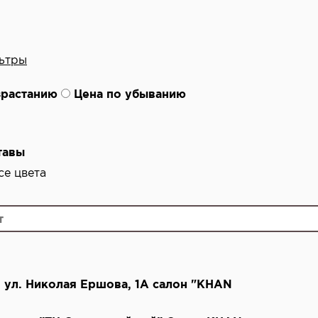
ьтры
зрастанию
Цена по убыванию
тавы
е цвета
ь, ул. Николая Ершова, 1А салон "KHAN