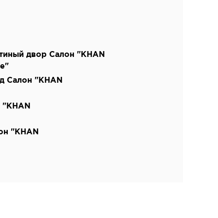
тиный двор Салон "KHAN
e"
од Салон "KHAN
н "KHAN
лон "KHAN