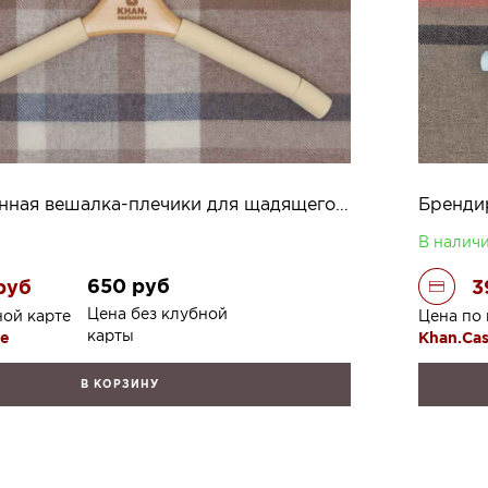
Брендированная вешалка-плечики для щадящего хранения вещей
Бренди
В налич
650
руб
руб
3
Цена без клубной
ной карте
Цена по 
карты
re
Khan.Ca
В КОРЗИНУ