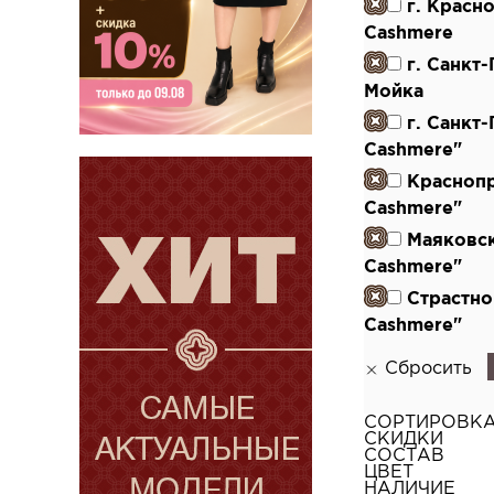
г. Красн
Cashmere
г. Санкт
Мойка
г. Санкт
Cashmere"
Красноп
Cashmere"
Маяковс
Cashmere"
Страстно
Cashmere"
Сбросить
СОРТИРОВК
СКИДКИ
СОСТАВ
ЦВЕТ
НАЛИЧИЕ