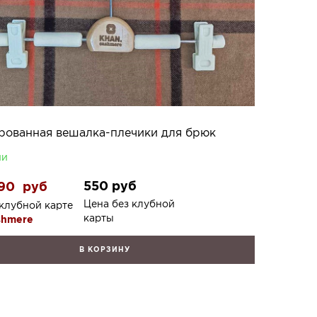
рованная вешалка-плечики для брюк
ии
550
руб
90
руб
Цена без клубной
клубной карте
карты
shmere
В КОРЗИНУ