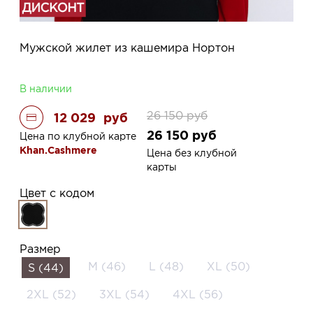
Мужской жилет из кашемира Нортон
В наличии
26 150
руб
12 029
руб
26 150
руб
Цена по клубной карте
Khan.Cashmere
Цена без клубной
карты
Цвет с кодом
Размер
M (46)
L (48)
XL (50)
S (44)
2XL (52)
3XL (54)
4XL (56)