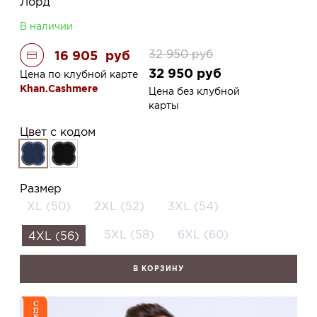
Лорд
В наличии
32 950
руб
16 905
руб
32 950
руб
Цена по клубной карте
Khan.Cashmere
Цена без клубной
карты
Цвет с кодом
Размер
XL (50)
2XL (52)
3XL (54)
5XL (58)
6XL (60)
4XL (56)
В КОРЗИНУ