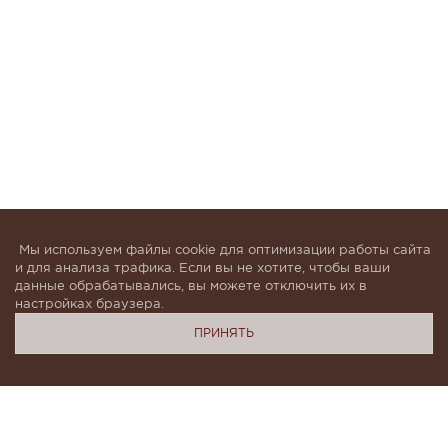
Мы используем файлы cookie для оптимизации работы сайта
и для анализа трафика. Если вы не хотите, чтобы ваши
данные обрабатывались, вы можете отключить их в
настройках браузера.
ПРИНЯТЬ
Подпишитесь, чтобы быть в курсе новинок и получать
индивидуальные предложения от KHAN.Cashmere