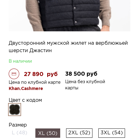
Двусторонний мужской жилет на верблюжьей
шерсти Джастин
В наличии
38 500
руб
27 890
руб
Цена без клубной
Цена по клубной карте
карты
Khan.Cashmere
Цвет с кодом
Размер
L (48)
2XL (52)
3XL (54)
XL (50)