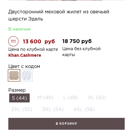
Двусторонний меховой жилет из овечьей
шерсти Эдель
В наличии
18 750
руб
13 600
руб
Цена без клубной
Цена по клубной карте
карты
Khan.Cashmere
Цвет с кодом
Размер
M (46)
L (48)
XL (50)
S (44)
2XL (52)
3XL (54)
4XL (56)
В КОРЗИНУ