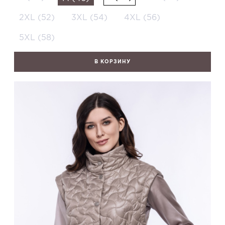
2XL (52)
3XL (54)
4XL (56)
5XL (58)
В КОРЗИНУ