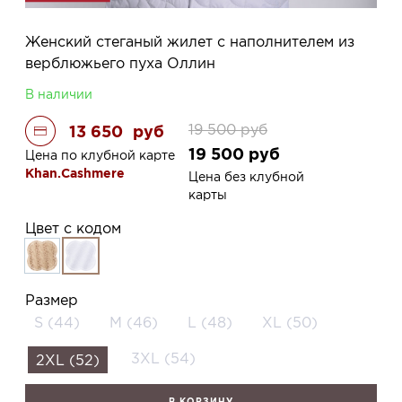
Женский стеганый жилет с наполнителем из
верблюжьего пуха Оллин
В наличии
19 500
руб
13 650
руб
19 500
руб
Цена по клубной карте
Khan.Cashmere
Цена без клубной
карты
Цвет с кодом
Размер
S (44)
M (46)
L (48)
XL (50)
3XL (54)
2XL (52)
В КОРЗИНУ