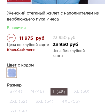
Женский стеганый жилет с наполнителем из
верблюжьего пуха Инеса
В наличии
23 950
руб
11 975
руб
23 950
руб
Цена по клубной карте
Khan.Cashmere
Цена без клубной
карты
Цвет с кодом
Размер
S (44)
M (46)
XL (50)
L (48)
2XL (52)
3XL (54)
4XL (56)
5XL (58)