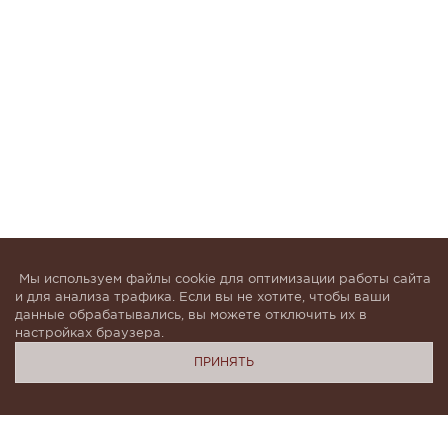
Мы используем файлы cookie для оптимизации работы сайта
и для анализа трафика. Если вы не хотите, чтобы ваши
данные обрабатывались, вы можете отключить их в
настройках браузера.
ПРИНЯТЬ
Подпишитесь, чтобы быть в курсе новинок и получать