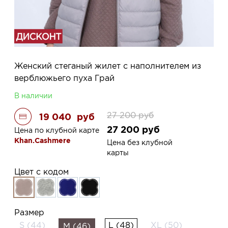
Женский стеганый жилет с наполнителем из
верблюжьего пуха Грай
В наличии
27 200
руб
19 040
руб
27 200
руб
Цена по клубной карте
Khan.Cashmere
Цена без клубной
карты
Цвет с кодом
Размер
S (44)
L (48)
XL (50)
M (46)